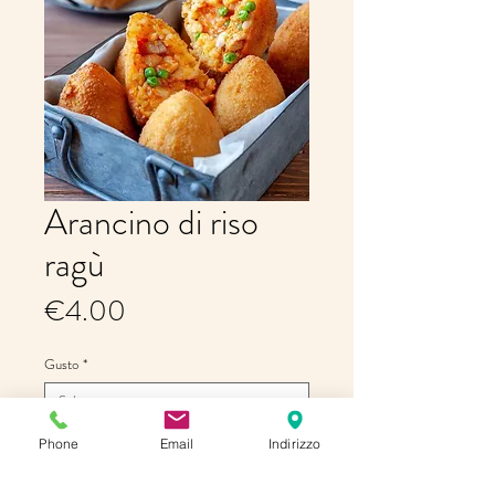
Arancino di riso
ragù
Price
€4.00
Gusto
*
Phone
Email
Indirizzo
Quantity
*